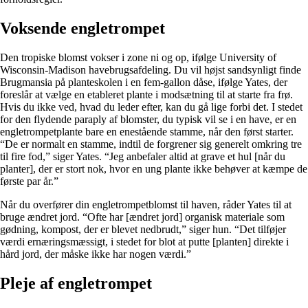
Voksende engletrompet
Den tropiske blomst vokser i zone ni og op, ifølge University of
Wisconsin-Madison havebrugsafdeling. Du vil højst sandsynligt finde
Brugmansia på planteskolen i en fem-gallon dåse, ifølge Yates, der
foreslår at vælge en etableret plante i modsætning til at starte fra frø.
Hvis du ikke ved, hvad du leder efter, kan du gå lige forbi det. I stedet
for den flydende paraply af blomster, du typisk vil se i en have, er en
engletrompetplante bare en enestående stamme, når den først starter.
“De er normalt en stamme, indtil de forgrener sig generelt omkring tre
til fire fod,” siger Yates. “Jeg anbefaler altid at grave et hul [når du
planter], der er stort nok, hvor en ung plante ikke behøver at kæmpe de
første par år.”
Når du overfører din engletrompetblomst til haven, råder Yates til at
bruge ændret jord. “Ofte har [ændret jord] organisk materiale som
gødning, kompost, der er blevet nedbrudt,” siger hun. “Det tilføjer
værdi ernæringsmæssigt, i stedet for blot at putte [planten] direkte i
hård jord, der måske ikke har nogen værdi.”
Pleje af engletrompet