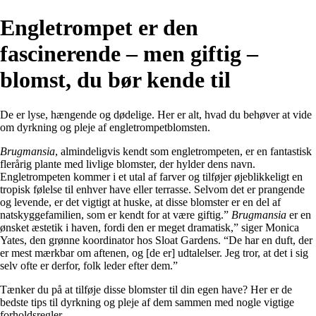
Engletrompet er den
fascinerende – men giftig –
blomst, du bør kende til
De er lyse, hængende og dødelige. Her er alt, hvad du behøver at vide
om dyrkning og pleje af engletrompetblomsten.
Brugmansia
, almindeligvis kendt som engletrompeten, er en fantastisk
flerårig plante med livlige blomster, der hylder dens navn.
Engletrompeten kommer i et utal af farver og tilføjer øjeblikkeligt en
tropisk følelse til enhver have eller terrasse. Selvom det er prangende
og levende, er det vigtigt at huske, at disse blomster er en del af
natskyggefamilien, som er kendt for at være giftig.”
Brugmansia
er en
ønsket æstetik i haven, fordi den er meget dramatisk,” siger Monica
Yates, den grønne koordinator hos Sloat Gardens. “De har en duft, der
er mest mærkbar om aftenen, og [de er] udtalelser. Jeg tror, at det i sig
selv ofte er derfor, folk leder efter dem.”
Tænker du på at tilføje disse blomster til din egen have? Her er de
bedste tips til dyrkning og pleje af dem sammen med nogle vigtige
forholdsregler.