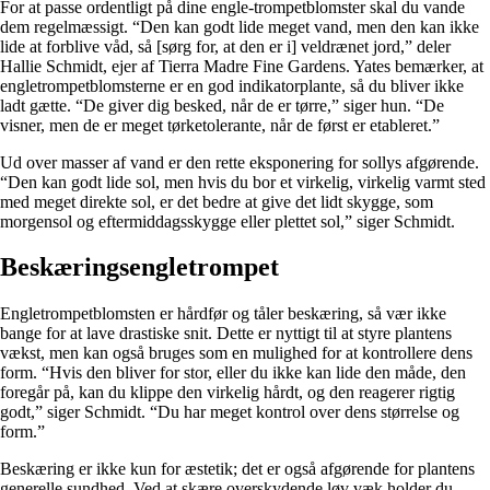
For at passe ordentligt på dine engle-trompetblomster skal du vande
dem regelmæssigt. “Den kan godt lide meget vand, men den kan ikke
lide at forblive våd, så [sørg for, at den er i] veldrænet jord,” deler
Hallie Schmidt, ejer af Tierra Madre Fine Gardens. Yates bemærker, at
engletrompetblomsterne er en god indikatorplante, så du bliver ikke
ladt gætte. “De giver dig besked, når de er tørre,” siger hun. “De
visner, men de er meget tørketolerante, når de først er etableret.”
Ud over masser af vand er den rette eksponering for sollys afgørende.
“Den kan godt lide sol, men hvis du bor et virkelig, virkelig varmt sted
med meget direkte sol, er det bedre at give det lidt skygge, som
morgensol og eftermiddagsskygge eller plettet sol,” siger Schmidt.
Beskæringsengletrompet
Engletrompetblomsten er hårdfør og tåler beskæring, så vær ikke
bange for at lave drastiske snit. Dette er nyttigt til at styre plantens
vækst, men kan også bruges som en mulighed for at kontrollere dens
form. “Hvis den bliver for stor, eller du ikke kan lide den måde, den
foregår på, kan du klippe den virkelig hårdt, og den reagerer rigtig
godt,” siger Schmidt. “Du har meget kontrol over dens størrelse og
form.”
Beskæring er ikke kun for æstetik; det er også afgørende for plantens
generelle sundhed. Ved at skære overskydende løv væk holder du