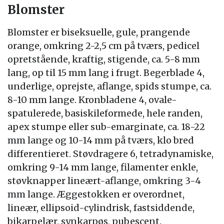
Blomster
Blomster er biseksuelle, gule, prangende
orange, omkring 2-2,5 cm på tværs, pedicel
opretstående, kraftig, stigende, ca. 5-8 mm
lang, op til 15 mm lang i frugt. Begerblade 4,
underlige, oprejste, aflange, spids stumpe, ca.
8-10 mm lange. Kronbladene 4, ovale-
spatulerede, basiskileformede, hele randen,
apex stumpe eller sub-emarginate, ca. 18-22
mm lange og 10-14 mm på tværs, klo bred
differentieret. Støvdragere 6, tetradynamiske,
omkring 9-14 mm lange, filamenter enkle,
støvknapper lineært-aflange, omkring 3-4
mm lange. Æggestokken er overordnet,
lineær, ellipsoid-cylindrisk, fastsiddende,
bikarpelær, synkarpøs, pubescent.