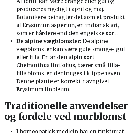
Allionii, kan være orange eller gul og
produceres rigeligt i april og maj.
Botanikere betragter det som et produkt
af Erysimum asperum, en indiansk art,
som er hårdere end den engelske sort.
De alpine vægblomster:
De alpine
vægblomster kan være gule, orange- gul
eller lilla. En anden alpin sort,
Cheiranthus linifolius, bærer små, lilla-
lilla blomster, der bruges i klippehaven.
Denne plante er korrekt navngivet
Erysimum linoleum.
Traditionelle anvendelser
og fordele ved murblomst
I homøopatisk medicin har en tinktur af