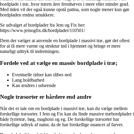
bordplade i træ, hvor træets årer fremhæves i mere eller mindre grad.
Med tiden vil der også kunne opstå patina, som nogle mener kun gør
bordpladen endnu smukkere.
Se udvalget af bordplader fra Jem og Fix her:
https://www.jemogfix.dk/bordplader/110501/
Dem der vælger at anvende en bordplade i massivt træ, gør det oftest
for at få mere varme og struktur ind i hjemmet og bringe et mere
naturligt udtryk til indretningen.
Fordele ved at vælge en massiv bordplade i træ;
Eventuelle ridser kan slibes ned
Lang holdbarhed
Kan ændres i udseende
Nogle træsorter er hårdere end andre
Når der er tale om en bordplade i massivt træ, kan du vælge mellem
forskellige træsorter. I Jem og Fix kan du finde massive træbordplader i
både fyrretræ, bøg, maghoni og eg. De forskellige træsorter har
forskellige udtryk af natur, da de har forskellige nuancer af farver.