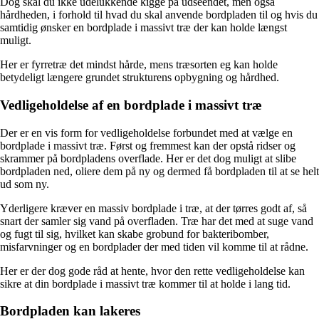
Dog skal du ikke udelukkende kigge på udseendet, men også
hårdheden, i forhold til hvad du skal anvende bordpladen til og hvis du
samtidig ønsker en bordplade i massivt træ der kan holde længst
muligt.
Her er fyrretræ det mindst hårde, mens træsorten eg kan holde
betydeligt længere grundet strukturens opbygning og hårdhed.
Vedligeholdelse af en bordplade i massivt træ
Der er en vis form for vedligeholdelse forbundet med at vælge en
bordplade i massivt træ. Først og fremmest kan der opstå ridser og
skrammer på bordpladens overflade. Her er det dog muligt at slibe
bordpladen ned, oliere dem på ny og dermed få bordpladen til at se helt
ud som ny.
Yderligere kræver en massiv bordplade i træ, at der tørres godt af, så
snart der samler sig vand på overfladen. Træ har det med at suge vand
og fugt til sig, hvilket kan skabe grobund for bakteribomber,
misfarvninger og en bordplader der med tiden vil komme til at rådne.
Her er der dog gode råd at hente, hvor den rette vedligeholdelse kan
sikre at din bordplade i massivt træ kommer til at holde i lang tid.
Bordpladen kan lakeres