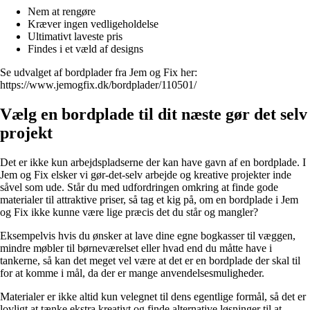
Nem at rengøre
Kræver ingen vedligeholdelse
Ultimativt laveste pris
Findes i et væld af designs
Se udvalget af bordplader fra Jem og Fix her:
https://www.jemogfix.dk/bordplader/110501/
Vælg en bordplade til dit næste gør det selv
projekt
Det er ikke kun arbejdspladserne der kan have gavn af en bordplade. I
Jem og Fix elsker vi gør-det-selv arbejde og kreative projekter inde
såvel som ude. Står du med udfordringen omkring at finde gode
materialer til attraktive priser, så tag et kig på, om en bordplade i Jem
og Fix ikke kunne være lige præcis det du står og mangler?
Eksempelvis hvis du ønsker at lave dine egne bogkasser til væggen,
mindre møbler til børneværelset eller hvad end du måtte have i
tankerne, så kan det meget vel være at det er en bordplade der skal til
for at komme i mål, da der er mange anvendelsesmuligheder.
Materialer er ikke altid kun velegnet til dens egentlige formål, så det er
lovligt at tænke ekstra kreativt og finde alternative løsninger til at