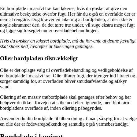
En bordplade i massivt træ kan lakeres, hvis du ønsker at give den
ultimative beskyttelse overfor fugt. Her får du også en overfalde der er
nem at rengøre. Dog kræver en lakering af bordpladen, at der ikke er
nogle skrammer deri, da det tørre træ under, vil suge ekstra meget fugt
og ligge sig forseglet under overfladebehandlingen.
Hvis du ønsker en lakeret bordplade, må du forvente at denne jævnligt
skal slibes ned, hvorefter at lakeringen gentages.
Olier bordpladen tilstrækkeligt
Olie er det oplagte valg til overfladebehandling og vedligeholdelse af
en bordplade i massivt træ. Olie tilfører fugt, der trænger ind i træet og
sørger samtidig for, at overfladen bliver smudsafvisende og afskyr
vand.
Oliering af en massiv træbordplade skal gentages efter behov og her
behøver du ikke i forvejen at slibe ned eller lignende, men blot tørre
bordpladens overflade af, inden oliering påbegyndes.
Anvender du din bordplade til tilberedning af mad, så sørg for at vælge
en olie der er fødevaregodkendt og samtidig også varmebestandigt.
Bordplade i laminat