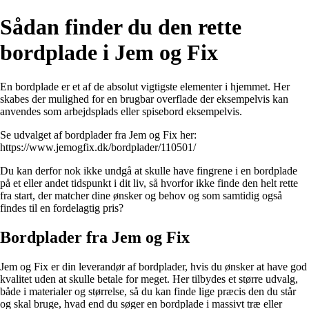
Sådan finder du den rette
bordplade i Jem og Fix
En bordplade er et af de absolut vigtigste elementer i hjemmet. Her
skabes der mulighed for en brugbar overflade der eksempelvis kan
anvendes som arbejdsplads eller spisebord eksempelvis.
Se udvalget af bordplader fra Jem og Fix her:
https://www.jemogfix.dk/bordplader/110501/
Du kan derfor nok ikke undgå at skulle have fingrene i en bordplade
på et eller andet tidspunkt i dit liv, så hvorfor ikke finde den helt rette
fra start, der matcher dine ønsker og behov og som samtidig også
findes til en fordelagtig pris?
Bordplader fra Jem og Fix
Jem og Fix er din leverandør af bordplader, hvis du ønsker at have god
kvalitet uden at skulle betale for meget. Her tilbydes et større udvalg,
både i materialer og størrelse, så du kan finde lige præcis den du står
og skal bruge, hvad end du søger en bordplade i massivt træ eller