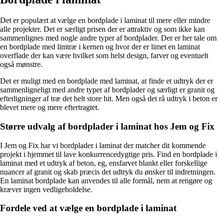
Det er populært at vælge en bordplade i laminat til mere eller mindre
alle projekter. Det er særligt prisen der er attraktiv og som ikke kan
sammenlignes med nogle andre typer af bordplader. Der er her tale om
en bordplade med limtræ i kernen og hvor der er limet en laminat
overflade der kan være hvilket som helst design, farver og eventuelt
også mønstre.
Det er muligt med en bordplade med laminat, at finde et udtryk der er
sammenligneligt med andre typer af bordplader og særligt er granit og
efterligninger af træ det helt store hit. Men også det rå udtryk i beton er
blevet mere og mere eftertragtet.
Større udvalg af bordplader i laminat hos Jem og Fix
I Jem og Fix har vi bordplader i laminat der matcher dit kommende
projekt i hjemmet til lave konkurrencedygtige pris. Find en bordplade i
laminat med et udtryk af beton, eg, ensfarvet blankt eller forskellige
nuancer af granit og skab præcis det udtryk du ønsker til indretningen.
En laminat bordplade kan anvendes til alle formål, nem at rengøre og
kræver ingen vedligeholdelse.
Fordele ved at vælge en bordplade i laminat