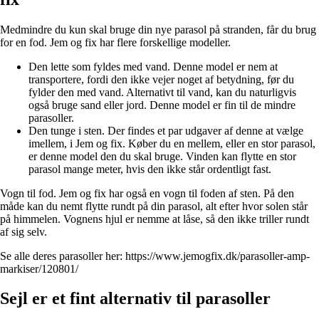
Medmindre du kun skal bruge din nye parasol på stranden, får du brug
for en fod. Jem og fix har flere forskellige modeller.
Den lette som fyldes med vand. Denne model er nem at
transportere, fordi den ikke vejer noget af betydning, før du
fylder den med vand. Alternativt til vand, kan du naturligvis
også bruge sand eller jord. Denne model er fin til de mindre
parasoller.
Den tunge i sten. Der findes et par udgaver af denne at vælge
imellem, i Jem og fix. Køber du en mellem, eller en stor parasol,
er denne model den du skal bruge. Vinden kan flytte en stor
parasol mange meter, hvis den ikke står ordentligt fast.
Vogn til fod. Jem og fix har også en vogn til foden af sten. På den
måde kan du nemt flytte rundt på din parasol, alt efter hvor solen står
på himmelen. Vognens hjul er nemme at låse, så den ikke triller rundt
af sig selv.
Se alle deres parasoller her:
https://www.jemogfix.dk/parasoller-amp-
markiser/120801/
Sejl er et fint alternativ til parasoller