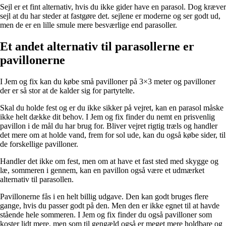
Sejl er et fint alternativ, hvis du ikke gider have en parasol. Dog kræver
sejl at du har steder at fastgøre det. sejlene er moderne og ser godt ud,
men de er en lille smule mere besværlige end parasoller.
Et andet alternativ til parasollerne er
pavillonerne
I Jem og fix kan du købe små pavilloner på 3×3 meter og pavilloner
der er så stor at de kalder sig for partytelte.
Skal du holde fest og er du ikke sikker på vejret, kan en parasol måske
ikke helt dække dit behov. I Jem og fix finder du nemt en prisvenlig
pavillon i de mål du har brug for. Bliver vejret rigtig træls og handler
det mere om at holde vand, frem for sol ude, kan du også købe sider, til
de forskellige pavilloner.
Handler det ikke om fest, men om at have et fast sted med skygge og
læ, sommeren i gennem, kan en pavillon også være et udmærket
alternativ til parasollen.
Pavillonerne fås i en helt billig udgave. Den kan godt bruges flere
gange, hvis du passer godt på den. Men den er ikke egnet til at havde
stående hele sommeren. I Jem og fix finder du også pavilloner som
koster lidt mere, men som til gengæld også er meget mere holdbare og