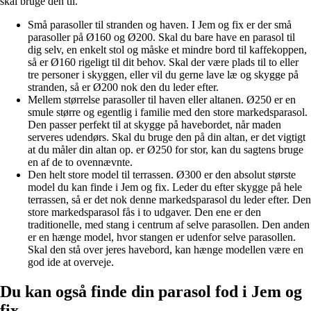
skal bruge den til.
Små parasoller til stranden og haven. I Jem og fix er der små
parasoller på Ø160 og Ø200. Skal du bare have en parasol til
dig selv, en enkelt stol og måske et mindre bord til kaffekoppen,
så er Ø160 rigeligt til dit behov. Skal der være plads til to eller
tre personer i skyggen, eller vil du gerne lave læ og skygge på
stranden, så er Ø200 nok den du leder efter.
Mellem størrelse parasoller til haven eller altanen. Ø250 er en
smule større og egentlig i familie med den store markedsparasol.
Den passer perfekt til at skygge på havebordet, når maden
serveres udendørs. Skal du bruge den på din altan, er det vigtigt
at du måler din altan op. er Ø250 for stor, kan du sagtens bruge
en af de to ovennævnte.
Den helt store model til terrassen. Ø300 er den absolut største
model du kan finde i Jem og fix. Leder du efter skygge på hele
terrassen, så er det nok denne markedsparasol du leder efter. Den
store markedsparasol fås i to udgaver. Den ene er den
traditionelle, med stang i centrum af selve parasollen. Den anden
er en hænge model, hvor stangen er udenfor selve parasollen.
Skal den stå over jeres havebord, kan hænge modellen være en
god ide at overveje.
Du kan også finde din parasol fod i Jem og
fix