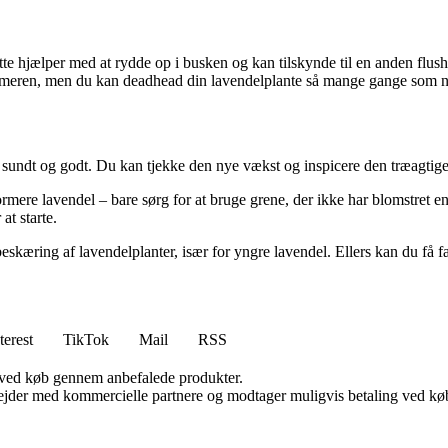
ette hjælper med at rydde op i busken og kan tilskynde til en anden flus
mmeren, men du kan deadhead din lavendelplante så mange gange som nød
 sundt og godt. Du kan tjekke den nye vækst og inspicere den træagtige 
formere lavendel – bare sørg for at bruge grene, der ikke har blomstret
at starte.
skæring af lavendelplanter, især for yngre lavendel. Ellers kan du få f
terest
TikTok
Mail
RSS
 ved køb gennem anbefalede produkter.
jder med kommercielle partnere og modtager muligvis betaling ved køb.