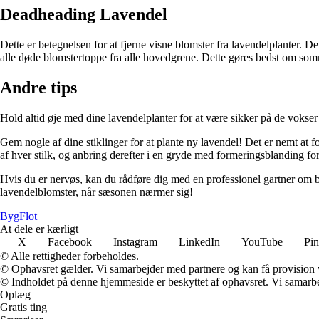
Deadheading Lavendel
Dette er betegnelsen for at fjerne visne blomster fra lavendelplanter. D
alle døde blomstertoppe fra alle hovedgrene. Dette gøres bedst om so
Andre tips
Hold altid øje med dine lavendelplanter for at være sikker på de vokser
Gem nogle af dine stiklinger for at plante ny lavendel! Det er nemt at 
af hver stilk, og anbring derefter i en gryde med formeringsblanding for 
Hvis du er nervøs, kan du rådføre dig med en professionel gartner om be
lavendelblomster, når sæsonen nærmer sig!
Byg
Flot
At dele er kærligt
X
Facebook
Instagram
LinkedIn
YouTube
Pin
© Alle rettigheder forbeholdes.
© Ophavsret gælder. Vi samarbejder med partnere og kan få provision
© Indholdet på denne hjemmeside er beskyttet af ophavsret. Vi samarbe
Oplæg
Gratis ting