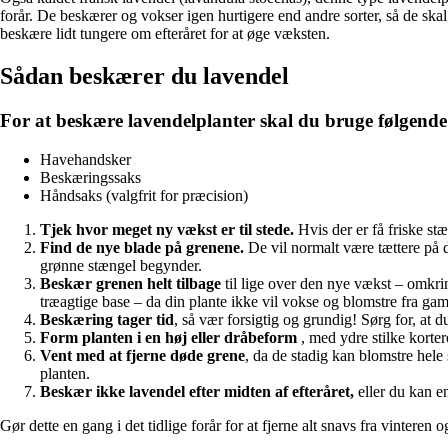
forår. De beskærer og vokser igen hurtigere end andre sorter, så de ska
beskære lidt tungere om efteråret for at øge væksten.
Sådan beskærer du lavendel
For at beskære lavendelplanter skal du bruge følgende
Havehandsker
Beskæringssaks
Håndsaks (valgfrit for præcision)
Tjek hvor meget ny vækst er til stede.
Hvis der er få friske stæ
Find de nye blade på grenene.
De vil normalt være tættere på de
grønne stængel begynder.
Beskær grenen helt tilbage
til lige over den nye vækst – omkring
træagtige base – da din plante ikke vil vokse og blomstre fra gam
Beskæring tager tid
, så vær forsigtig og grundig! Sørg for, at 
Form planten i en høj eller dråbeform
, med ydre stilke korter
Vent med at fjerne døde grene
, da de stadig kan blomstre hele 
planten.
Beskær ikke lavendel efter midten af efteråret,
eller du kan e
Gør dette en gang i det tidlige forår for at fjerne alt snavs fra vintere