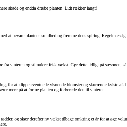
 mere skade og endda dræbe planten. Lidt rækker langt!
med at bevare plantens sundhed og fremme dens spiring. Regelmæssig bes
e fra vinteren og stimulere frisk vækst. Gør dette tidligt på sæsonen, 
ng, for at klippe eventuelle visnende blomster og skurrende kviste af. D
erer mere på at forme planten og forberede den til vinteren.
ødder, og skær derefter ny vækst tilbage omkring et år for at øge volum
lere.