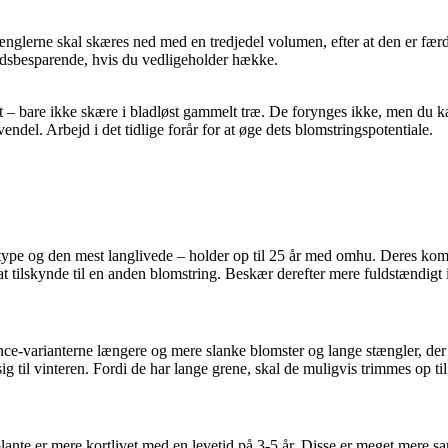
Stænglerne skal skæres ned med en tredjedel volumen, efter at den er f
tidsbesparende, hvis du vedligeholder hække.
– bare ikke skære i bladløst gammelt træ. De forynges ikke, men du kan 
ndel. Arbejd i det tidlige forår for at øge dets blomstringspotentiale.
eltype og den mest langlivede – holder op til 25 år med omhu. Deres ko
 tilskynde til en anden blomstring. Beskær derefter mere fuldstændigt i d
e-varianterne længere og mere slanke blomster og lange stængler, der f
sig til vinteren. Fordi de har lange grene, skal de muligvis trimmes op t
ante er mere kortlivet med en levetid på 3-5 år. Disse er meget mere sar