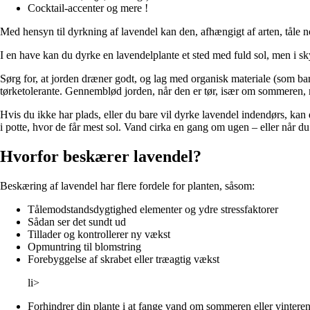
Cocktail-accenter og mere !
Med hensyn til dyrkning af lavendel kan den, afhængigt af arten, tåle n
I en have kan du dyrke en lavendelplante et sted med fuld sol, men i sky
Sørg for, at jorden dræner godt, og lag med organisk materiale (som bar
tørketolerante. Gennemblød jorden, når den er tør, især om sommeren
Hvis du ikke har plads, eller du bare vil dyrke lavendel indendørs, kan 
i potte, hvor de får mest sol. Vand cirka en gang om ugen – eller når du
Hvorfor beskærer lavendel?
Beskæring af lavendel har flere fordele for planten, såsom:
Tålemodstandsdygtighed elementer og ydre stressfaktorer
Sådan ser det sundt ud
Tillader og kontrollerer ny vækst
Opmuntring til blomstring
Forebyggelse af skrabet eller træagtig vækst
li>
Forhindrer din plante i at fange vand om sommeren eller vintere