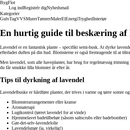
Byg
Flot
Log ind
Registrér dig
Nyhedsmail
Kategorier
Gulv
Tag
VVS
Murer
Tømrer
Maler
El
Energi
Tryghed
Interiør
En hurtig guide til beskæring af
Lavendel er en fantastisk plante – specifikt semi-busk. At dyrke laven
efterlader duften på din hud. Blomsterne er også fremragende til at tiltr
Men lavendel, som alle haveplanter, har brug for regelmæssig trimning fo
du får smukke lilla blomster år efter år.
Tips til dyrkning af lavendel
Lavendelbuske er hårdføre planter, der trives i varme og tørre somre 
Blomsterarrangementer eller kranse
Aromaterapi
Lugtkontrol (tørret lavendel for at vinde)
Hjemmelavet badetilbehør (såsom saltscrubs eller badebomber)
Gør-det-selv-lavendelolie
Lavendelsmør (ja, virkelig!)