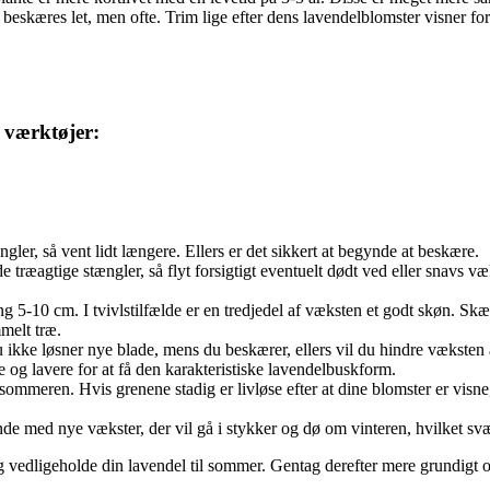
l beskæres let, men ofte. Trim lige efter dens lavendelblomster visner 
 værktøjer:
ngler, så vent lidt længere. Ellers er det sikkert at begynde at beskære.
 træagtige stængler, så flyt forsigtigt eventuelt dødt ved eller snavs væ
 5-10 cm. I tvivlstilfælde er en tredjedel af væksten et godt skøn. Skær a
melt træ.
du ikke løsner nye blade, mens du beskærer, ellers vil du hindre væksten
e og lavere for at få den karakteristiske lavendelbuskform.
sommeren. Hvis grenene stadig er livløse efter at dine blomster er visne,
nde med nye vækster, der vil gå i stykker og dø om vinteren, hvilket sv
n og vedligeholde din lavendel til sommer. Gentag derefter mere grundigt o