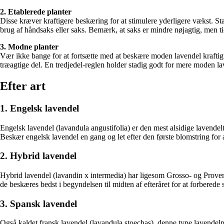
2. Etablerede planter
Disse kræver kraftigere beskæring for at stimulere yderligere vækst. 
brug af håndsaks eller saks. Bemærk, at saks er mindre nøjagtig, men 
3. Modne planter
Vær ikke bange for at fortsætte med at beskære moden lavendel kraftigt 
træagtige del. En tredjedel-reglen holder stadig godt for mere moden lave
Efter art
1. Engelsk lavendel
Engelsk lavendel (lavandula angustifolia) er den mest alsidige lavend
Beskær engelsk lavendel en gang og let efter den første blomstring for at
2. Hybrid lavendel
Hybrid lavendel (lavandin x intermedia) har ligesom Grosso- og Provenc
de beskæres bedst i begyndelsen til midten af efteråret for at forberede 
3. Spansk lavendel
Også kaldet fransk lavendel (lavandula stoechas), denne type lavendelpl