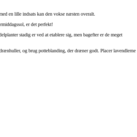
med en lille indsats kan den vokse næsten overalt.
ermiddagssol, er det perfekt!
lplanter stadig er ved at etablere sig, men bagefter er de meget
d drænhuller, og brug potteblanding, der dræner godt. Placer lavendlerne