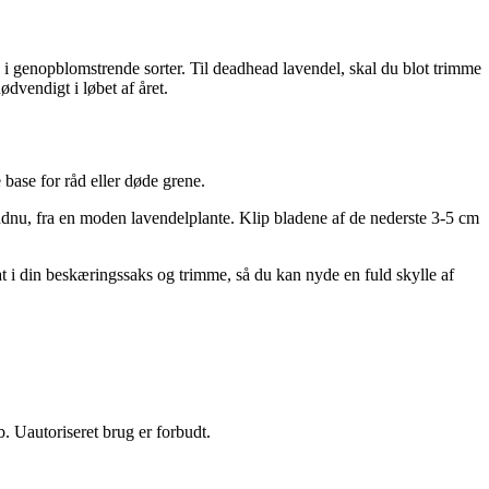
h i genopblomstrende sorter. Til deadhead lavendel, skal du blot trimme
vendigt i løbet af året.
base for råd eller døde grene.
 endnu, fra en moden lavendelplante. Klip bladene af de nederste 3-5 cm
at i din beskæringssaks og trimme, så du kan nyde en fuld skylle af
 Uautoriseret brug er forbudt.