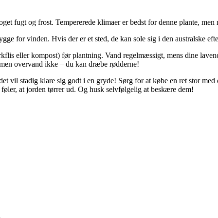
oget fugt og frost. Tempererede klimaer er bedst for denne plante, men 
gge for vinden. Hvis der er et sted, de kan sole sig i den australske eft
kflis eller kompost) før plantning. Vand regelmæssigt, mens dine lavende
, men overvand ikke – du kan dræbe rødderne!
det vil stadig klare sig godt i en gryde! Sørg for at købe en ret stor me
 føler, at jorden tørrer ud. Og husk selvfølgelig at beskære dem!
n