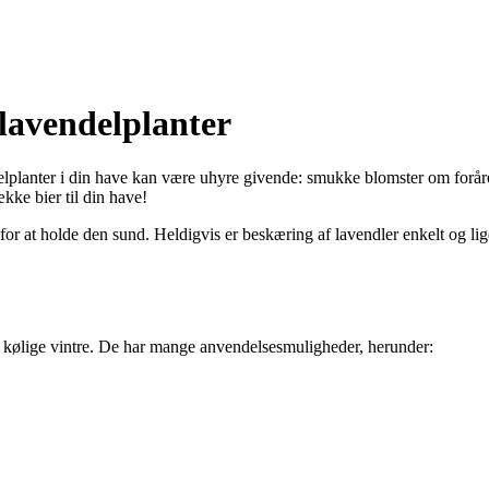
 lavendelplanter
delplanter i din have kan være uhyre givende: smukke blomster om forår
ække bier til din have!
r at holde den sund. Heldigvis er beskæring af lavendler enkelt og liget
og kølige vintre. De har mange anvendelsesmuligheder, herunder: