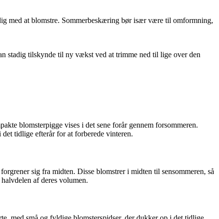
ærdig med at blomstre. Sommerbeskæring bør især være til omformning,
stadig tilskynde til ny vækst ved at trimme ned til lige over den
mpakte blomsterpigge vises i det sene forår gennem forsommeren.
et tidlige efterår for at forberede vinteren.
orgrener sig fra midten. Disse blomstrer i midten til sensommeren, så
il halvdelen af deres volumen.
te, med små og fyldige blomsterspidser, der dukker op i det tidlige