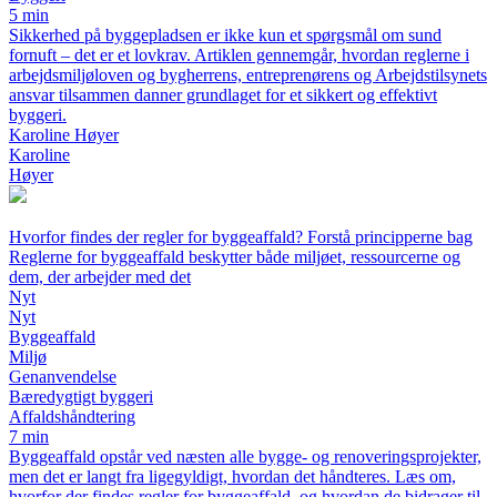
5 min
Sikkerhed på byggepladsen er ikke kun et spørgsmål om sund
fornuft – det er et lovkrav. Artiklen gennemgår, hvordan reglerne i
arbejdsmiljøloven og bygherrens, entreprenørens og Arbejdstilsynets
ansvar tilsammen danner grundlaget for et sikkert og effektivt
byggeri.
Karoline Høyer
Karoline
Høyer
Hvorfor findes der regler for byggeaffald? Forstå principperne bag
Reglerne for byggeaffald beskytter både miljøet, ressourcerne og
dem, der arbejder med det
Nyt
Nyt
Byggeaffald
Miljø
Genanvendelse
Bæredygtigt byggeri
Affaldshåndtering
7 min
Byggeaffald opstår ved næsten alle bygge- og renoveringsprojekter,
men det er langt fra ligegyldigt, hvordan det håndteres. Læs om,
hvorfor der findes regler for byggeaffald, og hvordan de bidrager til