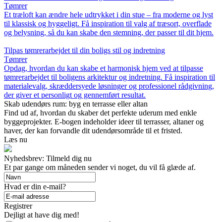
Tømrer
Et træloft kan ændre hele udtrykket i din stue – fra moderne og lyst
til klassisk og hyggeligt. Få inspiration til valg af træsort, overflade
og belysning, så du kan skabe den stemning, der passer til dit hjem.
Tilpas tømrerarbejdet til din boligs stil og indretning
Tømrer
Opdag, hvordan du kan skabe et harmonisk hjem ved at tilpasse
tømrerarbejdet til boligens arkitektur og indretning. Få inspiration til
materialevalg, skræddersyede løsninger og professionel rådgivning,
der giver et personligt og gennemført resultat.
Skab udendørs rum: byg en terrasse eller altan
Find ud af, hvordan du skaber det perfekte uderum med enkle
byggeprojekter. E-bogen indeholder ideer til terrasser, altaner og
haver, der kan forvandle dit udendørsområde til et fristed.
Læs nu
Nyhedsbrev: Tilmeld dig nu
Et par gange om måneden sender vi noget, du vil få glæde af.
Hvad er din e-mail?
Registrer
Dejligt at have dig med!