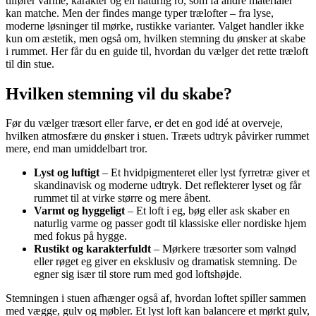
tilfører varme, karakter og en naturlig ro, som få andre materialer
kan matche. Men der findes mange typer trælofter – fra lyse,
moderne løsninger til mørke, rustikke varianter. Valget handler ikke
kun om æstetik, men også om, hvilken stemning du ønsker at skabe
i rummet. Her får du en guide til, hvordan du vælger det rette træloft
til din stue.
Hvilken stemning vil du skabe?
Før du vælger træsort eller farve, er det en god idé at overveje,
hvilken atmosfære du ønsker i stuen. Træets udtryk påvirker rummet
mere, end man umiddelbart tror.
Lyst og luftigt
– Et hvidpigmenteret eller lyst fyrretræ giver et
skandinavisk og moderne udtryk. Det reflekterer lyset og får
rummet til at virke større og mere åbent.
Varmt og hyggeligt
– Et loft i eg, bøg eller ask skaber en
naturlig varme og passer godt til klassiske eller nordiske hjem
med fokus på hygge.
Rustikt og karakterfuldt
– Mørkere træsorter som valnød
eller røget eg giver en eksklusiv og dramatisk stemning. De
egner sig især til store rum med god loftshøjde.
Stemningen i stuen afhænger også af, hvordan loftet spiller sammen
med vægge, gulv og møbler. Et lyst loft kan balancere et mørkt gulv,