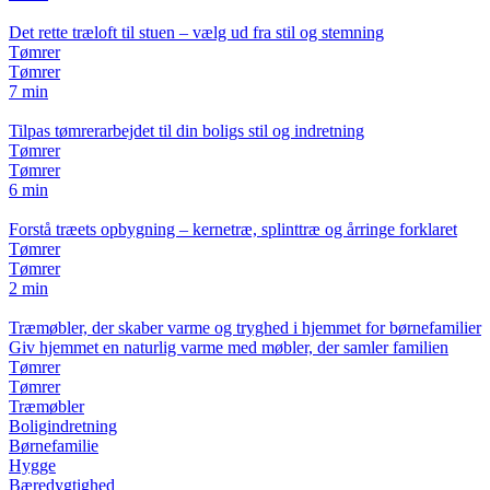
Det rette træloft til stuen – vælg ud fra stil og stemning
Tømrer
Tømrer
7 min
Tilpas tømrerarbejdet til din boligs stil og indretning
Tømrer
Tømrer
6 min
Forstå træets opbygning – kernetræ, splinttræ og årringe forklaret
Tømrer
Tømrer
2 min
Træmøbler, der skaber varme og tryghed i hjemmet for børnefamilier
Giv hjemmet en naturlig varme med møbler, der samler familien
Tømrer
Tømrer
Træmøbler
Boligindretning
Børnefamilie
Hygge
Bæredygtighed