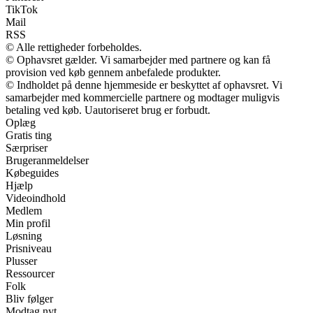
TikTok
Mail
RSS
© Alle rettigheder forbeholdes.
© Ophavsret gælder. Vi samarbejder med partnere og kan få
provision ved køb gennem anbefalede produkter.
© Indholdet på denne hjemmeside er beskyttet af ophavsret. Vi
samarbejder med kommercielle partnere og modtager muligvis
betaling ved køb. Uautoriseret brug er forbudt.
Oplæg
Gratis ting
Særpriser
Brugeranmeldelser
Købeguides
Hjælp
Videoindhold
Medlem
Min profil
Løsning
Prisniveau
Plusser
Ressourcer
Folk
Bliv følger
Modtag nyt