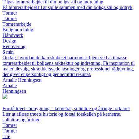
Tilpas tømrerarbejdet til din boligs stil og indretning
Få tømrerarbejdet til at spille sammen med din boligs stil og udtryk
Tømrer
Tømrer
Tømrerarbejde
Boligindretning
Håndværk
Design
Renovering
6 min
Opdag, hvordan du kan skabe et harmonisk hjem ved at tilpasse
tømrerarbejdet til boligens arkitektur og indretning. Få inspiration til
materialevalg, skræddersyede løsninger og professionel rådgivning,
der giver et personligt og gennemført resultat.
Amalie Henningsen
Amalie
Henningsen
Forstå træets opbygning – kernetræ, splinttræ og årringe forklaret
Lær at aflæse træets historie og forstå forskellen på kernetræ,
splinttræ og årringe
Tømrer
Tømrer
Træ