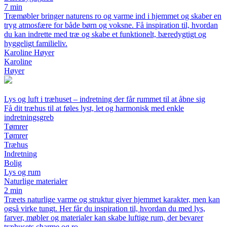
7 min
Træmøbler bringer naturens ro og varme ind i hjemmet og skaber en
tryg atmosfære for både børn og voksne. Få inspiration til, hvordan
du kan indrette med træ og skabe et funktionelt, bæredygtigt og
hyggeligt familieliv.
Karoline Høyer
Karoline
Høyer
Lys og luft i træhuset – indretning der får rummet til at åbne sig
Få dit træhus til at føles lyst, let og harmonisk med enkle
indretningsgreb
Tømrer
Tømrer
Træhus
Indretning
Bolig
Lys og rum
Naturlige materialer
2 min
Træets naturlige varme og struktur giver hjemmet karakter, men kan
også virke tungt. Her får du inspiration til, hvordan du med lys,
farver, møbler og materialer kan skabe luftige rum, der bevarer
træhusets charme og ro.