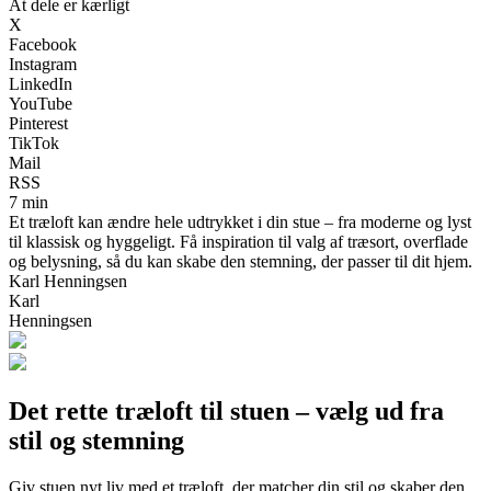
At dele er kærligt
X
Facebook
Instagram
LinkedIn
YouTube
Pinterest
TikTok
Mail
RSS
7 min
Et træloft kan ændre hele udtrykket i din stue – fra moderne og lyst
til klassisk og hyggeligt. Få inspiration til valg af træsort, overflade
og belysning, så du kan skabe den stemning, der passer til dit hjem.
Karl Henningsen
Karl
Henningsen
Det rette træloft til stuen – vælg ud fra
stil og stemning
Giv stuen nyt liv med et træloft, der matcher din stil og skaber den