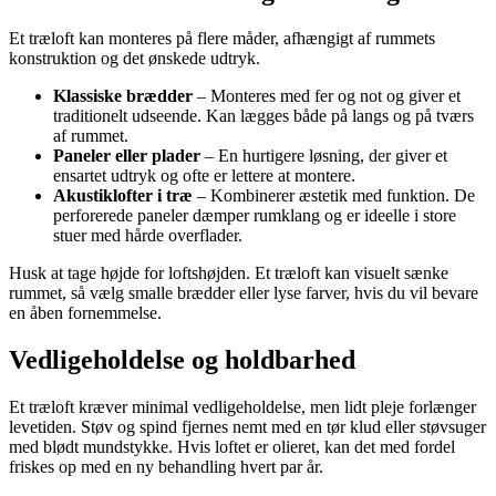
Et træloft kan monteres på flere måder, afhængigt af rummets
konstruktion og det ønskede udtryk.
Klassiske brædder
– Monteres med fer og not og giver et
traditionelt udseende. Kan lægges både på langs og på tværs
af rummet.
Paneler eller plader
– En hurtigere løsning, der giver et
ensartet udtryk og ofte er lettere at montere.
Akustiklofter i træ
– Kombinerer æstetik med funktion. De
perforerede paneler dæmper rumklang og er ideelle i store
stuer med hårde overflader.
Husk at tage højde for loftshøjden. Et træloft kan visuelt sænke
rummet, så vælg smalle brædder eller lyse farver, hvis du vil bevare
en åben fornemmelse.
Vedligeholdelse og holdbarhed
Et træloft kræver minimal vedligeholdelse, men lidt pleje forlænger
levetiden. Støv og spind fjernes nemt med en tør klud eller støvsuger
med blødt mundstykke. Hvis loftet er olieret, kan det med fordel
friskes op med en ny behandling hvert par år.