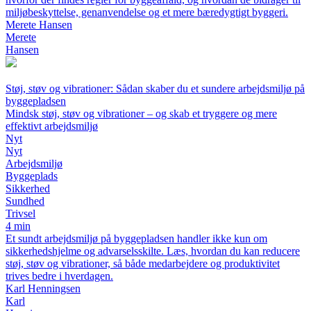
miljøbeskyttelse, genanvendelse og et mere bæredygtigt byggeri.
Merete Hansen
Merete
Hansen
Støj, støv og vibrationer: Sådan skaber du et sundere arbejdsmiljø på
byggepladsen
Mindsk støj, støv og vibrationer – og skab et tryggere og mere
effektivt arbejdsmiljø
Nyt
Nyt
Arbejdsmiljø
Byggeplads
Sikkerhed
Sundhed
Trivsel
4 min
Et sundt arbejdsmiljø på byggepladsen handler ikke kun om
sikkerhedshjelme og advarselsskilte. Læs, hvordan du kan reducere
støj, støv og vibrationer, så både medarbejdere og produktivitet
trives bedre i hverdagen.
Karl Henningsen
Karl