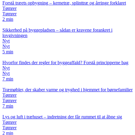
Forstå træets opbygning – kernetræ, splinttræ og årringe forklaret
Tømrer
Tømrer
2 min
Sikkerhed på byggepladsen – sådan er kravene forankret i
lovgivningen
Nyt
Nyt
5 min
Hvorfor findes der regler for byggeaffald? Forstå principperne bag
Nyt
Nyt
7 min
Træmøbler, der skaber varme og tryghed i hjemmet for børnefamilier
Tømrer
Tømrer
7 min
Lys og luft i træhuset – indretning der får rummet til at åbne sig
Tømrer
Tømrer
2 min