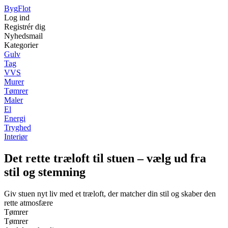
Byg
Flot
Log ind
Registrér dig
Nyhedsmail
Kategorier
Gulv
Tag
VVS
Murer
Tømrer
Maler
El
Energi
Tryghed
Interiør
Det rette træloft til stuen – vælg ud fra
stil og stemning
Giv stuen nyt liv med et træloft, der matcher din stil og skaber den
rette atmosfære
Tømrer
Tømrer