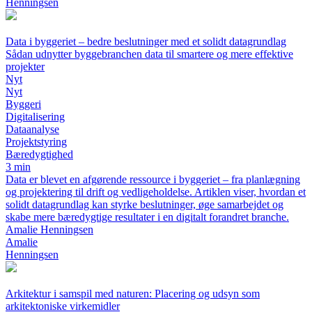
Henningsen
Data i byggeriet – bedre beslutninger med et solidt datagrundlag
Sådan udnytter byggebranchen data til smartere og mere effektive
projekter
Nyt
Nyt
Byggeri
Digitalisering
Dataanalyse
Projektstyring
Bæredygtighed
3 min
Data er blevet en afgørende ressource i byggeriet – fra planlægning
og projektering til drift og vedligeholdelse. Artiklen viser, hvordan et
solidt datagrundlag kan styrke beslutninger, øge samarbejdet og
skabe mere bæredygtige resultater i en digitalt forandret branche.
Amalie Henningsen
Amalie
Henningsen
Arkitektur i samspil med naturen: Placering og udsyn som
arkitektoniske virkemidler