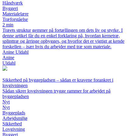
Håndværk
Byggeri
Materialelære
Træforståelse
2 min
Træets struktur gemmer på fortællingen om dets liv og styrke. I
denne artikel får du en enkel forklaring på, hvordan kernetræ,
splinttræ og årringe opbygges, og hvorfor det er vigtigt at kende
forskellen – især hvis du arbejder med træ som materiale.
Anine Uldahl
Anine
Uldahl
Sikkerhed på byggepladsen – sådan er kravene forankret i
lovgivningen
Sådan sikrer lovgivningen trygge rammer for arbejdet på
byggepladsen
Nyt
Nyt
Byggeplads
Arbejdsmiljø
Sikkerhed
Lovgivning
Byggeri