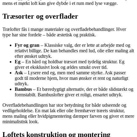
mens et mørkt loft kan give dybde i et rum med lyse vægge.
Træsorter og overflader
Trælofter fås i mange materialer og overfladebehandlinger. Hver
type har sine fordele – både æstetisk og praktisk.
Fyr og gran
– Klassiske valg, der er lette at arbejde med og
relativt billige. De kan behandles med lud, olie eller maling alt
efter ønsket udtryk.
Eg
– En hård og holdbar træsort med tydelig struktur. Eg
giver et eksklusivt look og ældes smukt over tid.
Ask
– Lysere end eg, men med samme styrke. Ask passer
godt til moderne hjem, hvor man ønsker et rent og naturligt
udtryk.
Bambus
– Et bæredygtigt alternativ, der er både slidstærkt og
formstabilt. Bambuslofter giver et roligt, ensartet udtryk.
Overfladebehandlingen har stor betydning for både udseende og
vedligeholdelse. En mat lak eller olie fremhæver træets struktur,
mens maling eller hvidpigmentering dæmper farven og giver et mere
minimalistisk look.
Loftets konstruktion og montering