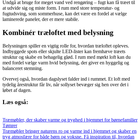
Undgå at bruge for meget vand ved rengøring – fugt kan få træet til
at udvide sig og miste form. I rum med store temperatur- og
fugtudsving, som sommerhuse, kan det være en fordel at vælge
laminerede paneler, der er mere stabile.
Kombinér træloftet med belysning
Belysningen spiller en vigtig rolle for, hvordan træloftet opleves.
Indbyggede spots eller skjulte LED-lister kan fremhæve træets
struktur og skabe en behagelig glød. I rum med mørkt loft kan du
med fordel vælge varm hvid belysning, der giver en hyggelig og
balanceret stemning.
Overvej også, hvordan dagslyset falder ind i rummet. Et loft med
tydelig årestruktur får liv, når sollyset bevæger sig hen over det i
løbet af dagen.
Læs også:
Træmøbler, der skaber varme og tryghed i hjemmet for børnefamilier
Tømrer
Træmøbler bringer naturens ro og varme ind i hjemmet og skaber en
tryg atmosfære for både børn og voksne. Få inspiration til, hvordan