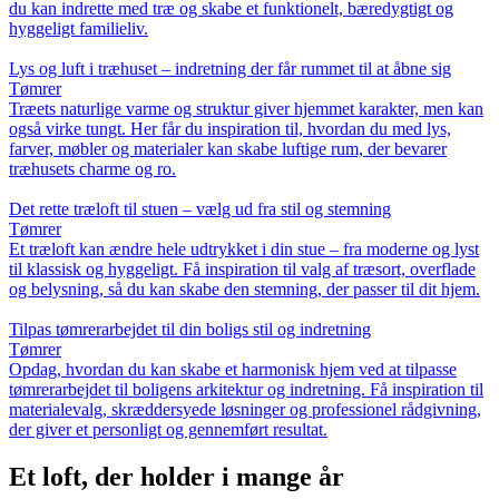
du kan indrette med træ og skabe et funktionelt, bæredygtigt og
hyggeligt familieliv.
Lys og luft i træhuset – indretning der får rummet til at åbne sig
Tømrer
Træets naturlige varme og struktur giver hjemmet karakter, men kan
også virke tungt. Her får du inspiration til, hvordan du med lys,
farver, møbler og materialer kan skabe luftige rum, der bevarer
træhusets charme og ro.
Det rette træloft til stuen – vælg ud fra stil og stemning
Tømrer
Et træloft kan ændre hele udtrykket i din stue – fra moderne og lyst
til klassisk og hyggeligt. Få inspiration til valg af træsort, overflade
og belysning, så du kan skabe den stemning, der passer til dit hjem.
Tilpas tømrerarbejdet til din boligs stil og indretning
Tømrer
Opdag, hvordan du kan skabe et harmonisk hjem ved at tilpasse
tømrerarbejdet til boligens arkitektur og indretning. Få inspiration til
materialevalg, skræddersyede løsninger og professionel rådgivning,
der giver et personligt og gennemført resultat.
Et loft, der holder i mange år