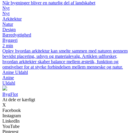
Når bygninger bliver en naturlig del af landskabet
Nyt
Nyt
Arkitektur
Natur
Design
Bæredygtighed
Byggeri
2 min
Oplev hvordan arkitektur kan smelte sammen med naturen gennem
bevidst placering, udsyn og materialevalg. Artiklen udforsker,
hvordan arkitekter skaber balance mellem æstetik, funktion og
omgivelser for at styrke forbindelsen mellem menneske og natur.
Anine Uldahl
Anine
Uldahl
Byg
Flot
At dele er kærligt
X
Facebook
Instagram
LinkedIn
YouTube
Pinterest