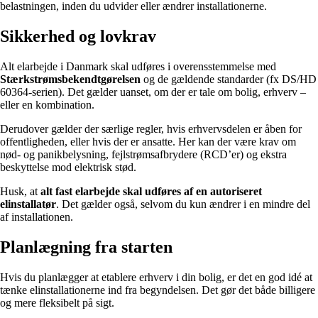
belastningen, inden du udvider eller ændrer installationerne.
Sikkerhed og lovkrav
Alt elarbejde i Danmark skal udføres i overensstemmelse med
Stærkstrømsbekendtgørelsen
og de gældende standarder (fx DS/HD
60364-serien). Det gælder uanset, om der er tale om bolig, erhverv –
eller en kombination.
Derudover gælder der særlige regler, hvis erhvervsdelen er åben for
offentligheden, eller hvis der er ansatte. Her kan der være krav om
nød- og panikbelysning, fejlstrømsafbrydere (RCD’er) og ekstra
beskyttelse mod elektrisk stød.
Husk, at
alt fast elarbejde skal udføres af en autoriseret
elinstallatør
. Det gælder også, selvom du kun ændrer i en mindre del
af installationen.
Planlægning fra starten
Hvis du planlægger at etablere erhverv i din bolig, er det en god idé at
tænke elinstallationerne ind fra begyndelsen. Det gør det både billigere
og mere fleksibelt på sigt.