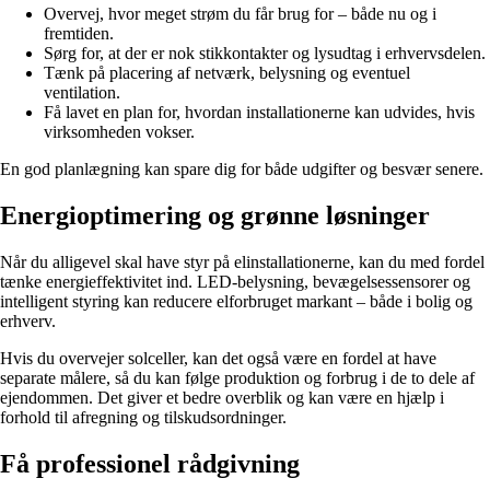
Overvej, hvor meget strøm du får brug for – både nu og i
fremtiden.
Sørg for, at der er nok stikkontakter og lysudtag i erhvervsdelen.
Tænk på placering af netværk, belysning og eventuel
ventilation.
Få lavet en plan for, hvordan installationerne kan udvides, hvis
virksomheden vokser.
En god planlægning kan spare dig for både udgifter og besvær senere.
Energioptimering og grønne løsninger
Når du alligevel skal have styr på elinstallationerne, kan du med fordel
tænke energieffektivitet ind. LED-belysning, bevægelsessensorer og
intelligent styring kan reducere elforbruget markant – både i bolig og
erhverv.
Hvis du overvejer solceller, kan det også være en fordel at have
separate målere, så du kan følge produktion og forbrug i de to dele af
ejendommen. Det giver et bedre overblik og kan være en hjælp i
forhold til afregning og tilskudsordninger.
Få professionel rådgivning