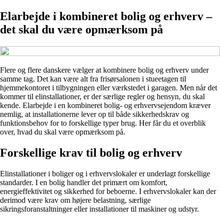
Elarbejde i kombineret bolig og erhverv –
det skal du være opmærksom på
Flere og flere danskere vælger at kombinere bolig og erhverv under
samme tag. Det kan være alt fra frisørsalonen i stueetagen til
hjemmekontoret i tilbygningen eller værkstedet i garagen. Men når det
kommer til elinstallationer, er der særlige regler og hensyn, du skal
kende. Elarbejde i en kombineret bolig- og erhvervsejendom kræver
nemlig, at installationerne lever op til både sikkerhedskrav og
funktionsbehov for to forskellige typer brug. Her får du et overblik
over, hvad du skal være opmærksom på.
Forskellige krav til bolig og erhverv
Elinstallationer i boliger og i erhvervslokaler er underlagt forskellige
standarder. I en bolig handler det primært om komfort,
energieffektivitet og sikkerhed for beboerne. I erhvervslokaler kan der
derimod være krav om højere belastning, særlige
sikringsforanstaltninger eller installationer til maskiner og udstyr.