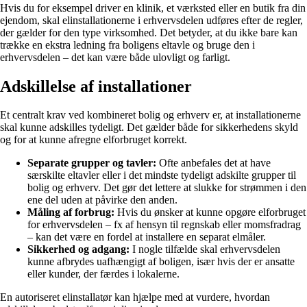
Hvis du for eksempel driver en klinik, et værksted eller en butik fra din
ejendom, skal elinstallationerne i erhvervsdelen udføres efter de regler,
der gælder for den type virksomhed. Det betyder, at du ikke bare kan
trække en ekstra ledning fra boligens eltavle og bruge den i
erhvervsdelen – det kan være både ulovligt og farligt.
Adskillelse af installationer
Et centralt krav ved kombineret bolig og erhverv er, at installationerne
skal kunne adskilles tydeligt. Det gælder både for sikkerhedens skyld
og for at kunne afregne elforbruget korrekt.
Separate grupper og tavler:
Ofte anbefales det at have
særskilte eltavler eller i det mindste tydeligt adskilte grupper til
bolig og erhverv. Det gør det lettere at slukke for strømmen i den
ene del uden at påvirke den anden.
Måling af forbrug:
Hvis du ønsker at kunne opgøre elforbruget
for erhvervsdelen – fx af hensyn til regnskab eller momsfradrag
– kan det være en fordel at installere en separat elmåler.
Sikkerhed og adgang:
I nogle tilfælde skal erhvervsdelen
kunne afbrydes uafhængigt af boligen, især hvis der er ansatte
eller kunder, der færdes i lokalerne.
En autoriseret elinstallatør kan hjælpe med at vurdere, hvordan