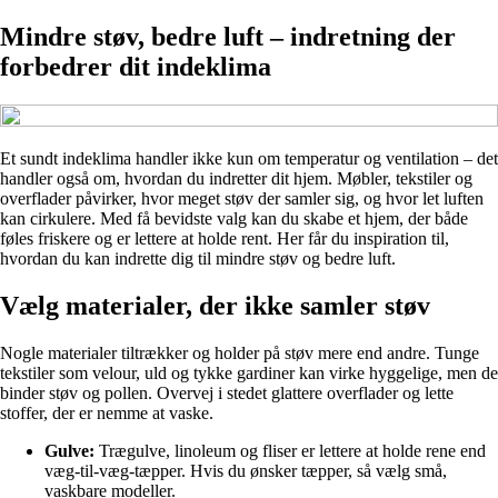
Mindre støv, bedre luft – indretning der
forbedrer dit indeklima
Et sundt indeklima handler ikke kun om temperatur og ventilation – det
handler også om, hvordan du indretter dit hjem. Møbler, tekstiler og
overflader påvirker, hvor meget støv der samler sig, og hvor let luften
kan cirkulere. Med få bevidste valg kan du skabe et hjem, der både
føles friskere og er lettere at holde rent. Her får du inspiration til,
hvordan du kan indrette dig til mindre støv og bedre luft.
Vælg materialer, der ikke samler støv
Nogle materialer tiltrækker og holder på støv mere end andre. Tunge
tekstiler som velour, uld og tykke gardiner kan virke hyggelige, men de
binder støv og pollen. Overvej i stedet glattere overflader og lette
stoffer, der er nemme at vaske.
Gulve:
Trægulve, linoleum og fliser er lettere at holde rene end
væg-til-væg-tæpper. Hvis du ønsker tæpper, så vælg små,
vaskbare modeller.