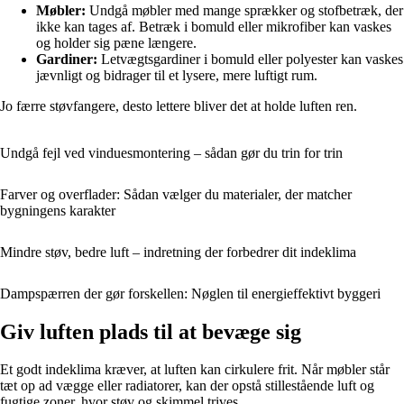
Møbler:
Undgå møbler med mange sprækker og stofbetræk, der
ikke kan tages af. Betræk i bomuld eller mikrofiber kan vaskes
og holder sig pæne længere.
Gardiner:
Letvægtsgardiner i bomuld eller polyester kan vaskes
jævnligt og bidrager til et lysere, mere luftigt rum.
Jo færre støvfangere, desto lettere bliver det at holde luften ren.
Undgå fejl ved vinduesmontering – sådan gør du trin for trin
Farver og overflader: Sådan vælger du materialer, der matcher
bygningens karakter
Mindre støv, bedre luft – indretning der forbedrer dit indeklima
Dampspærren der gør forskellen: Nøglen til energieffektivt byggeri
Giv luften plads til at bevæge sig
Et godt indeklima kræver, at luften kan cirkulere frit. Når møbler står
tæt op ad vægge eller radiatorer, kan der opstå stillestående luft og
fugtige zoner, hvor støv og skimmel trives.