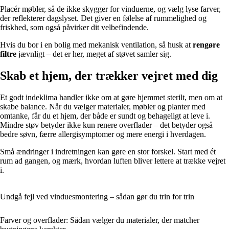
Placér møbler, så de ikke skygger for vinduerne, og vælg lyse farver,
der reflekterer dagslyset. Det giver en følelse af rummelighed og
friskhed, som også påvirker dit velbefindende.
Hvis du bor i en bolig med mekanisk ventilation, så husk at
rengøre
filtre
jævnligt – det er her, meget af støvet samler sig.
Skab et hjem, der trækker vejret med dig
Et godt indeklima handler ikke om at gøre hjemmet sterilt, men om at
skabe balance. Når du vælger materialer, møbler og planter med
omtanke, får du et hjem, der både er sundt og behageligt at leve i.
Mindre støv betyder ikke kun renere overflader – det betyder også
bedre søvn, færre allergisymptomer og mere energi i hverdagen.
Små ændringer i indretningen kan gøre en stor forskel. Start med ét
rum ad gangen, og mærk, hvordan luften bliver lettere at trække vejret
i.
Undgå fejl ved vinduesmontering – sådan gør du trin for trin
Farver og overflader: Sådan vælger du materialer, der matcher