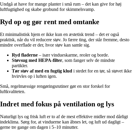
Undgå at have for mange planter i små rum – det kan give for høj
luftfugtighed og skabe grobund for skimmelsvamp.
Ryd op og gør rent med omtanke
Et minimalistisk hjem er ikke kun en æstetisk trend – det er også
praktisk, når du vil reducere støv. Jo færre ting, der står fremme, desto
mindre overflade er der, hvor støv kan samle sig.
Ryd fladerne
– især vindueskarme, reoler og borde.
Støvsug med HEPA-filter
, som fanger selv de mindste
partikler.
Tør støv af med en fugtig klud
i stedet for en tør, så støvet ikke
hvirvles op i luften igen.
Små, regelmæssige rengøringsrutiner gør en stor forskel for
luftkvaliteten.
Indret med fokus på ventilation og lys
Naturligt lys og frisk luft er to af de mest effektive midler mod dårligt
indeklima. Sørg for, at vinduerne kan åbnes let, og luft ud dagligt –
gerne tre gange om dagen i 5–10 minutter.