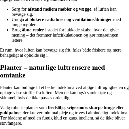
Sørg for
afstand mellem møbler og vægge
, så luften kan
bevæge sig.
Undgå at
blokere radiatorer og ventilationsåbninger
med
tunge møbler.
Brug
åbne reoler
i stedet for lukkede skabe, hvor det giver
mening – det fremmer luftcirkulationen og gør rengøringen
lettere.
Et rum, hvor luften kan bevæge sig frit, føles både friskere og mere
behageligt at opholde sig i.
Planter – naturlige luftrensere med
omtanke
Planter kan bidrage til et bedre indeklima ved at øge luftfugtigheden og
optage visse stoffer fra luften. Men de kan også samle støv og
skimmel, hvis de ikke passes ordentligt.
Vælg robuste planter som
fredslilje, svigermors skarpe tunge
eller
guldpalme
, der kræver minimal pleje og trives i almindeligt indeklima.
Tør bladene af med en fugtig klud en gang imellem, så de ikke bliver
støvfangere.