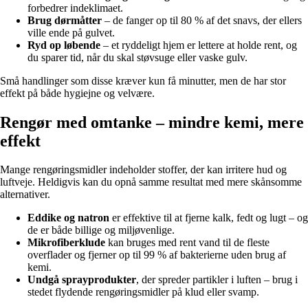
forbedrer indeklimaet.
Brug dørmåtter
– de fanger op til 80 % af det snavs, der ellers
ville ende på gulvet.
Ryd op løbende
– et ryddeligt hjem er lettere at holde rent, og
du sparer tid, når du skal støvsuge eller vaske gulv.
Små handlinger som disse kræver kun få minutter, men de har stor
effekt på både hygiejne og velvære.
Rengør med omtanke – mindre kemi, mere
effekt
Mange rengøringsmidler indeholder stoffer, der kan irritere hud og
luftveje. Heldigvis kan du opnå samme resultat med mere skånsomme
alternativer.
Eddike og natron
er effektive til at fjerne kalk, fedt og lugt – og
de er både billige og miljøvenlige.
Mikrofiberklude
kan bruges med rent vand til de fleste
overflader og fjerner op til 99 % af bakterierne uden brug af
kemi.
Undgå sprayprodukter
, der spreder partikler i luften – brug i
stedet flydende rengøringsmidler på klud eller svamp.