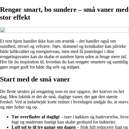
Rengør smart, bo sundere – små vaner med
stor effekt
Et rent hjem handler ikke kun om æstetik – det handler også om
sundhed, trivsel og velvære. Støv, skimmel og kemikalier kan påvirke
både luftkvalitet og energiniveau, men med få justeringer i dine
rengøringsvaner kan du skabe et sundere hjem uden at bruge mere tid.
Her får du inspiration til, hvordan du kan rengøre smartere og samtidig
gøre noget godt for både dig selv og miljøet.
Start med de små vaner
De fleste tænker på rengøring som en stor opgave, der kræver en hel
dag. Men faktisk er det de små, daglige vaner, der gør den største
forskel. Ved at indarbejde korte rutiner i hverdagen undgår du, at snavs
og støv hober sig op.
Tør overflader af dagligt
– især i køkken og badeværelse, hvor
fugt og madrester hurtigt kan skabe grobund for bakterier.
Luft ud to til tre gange om dagen
– frisk luft reducerer fugt og